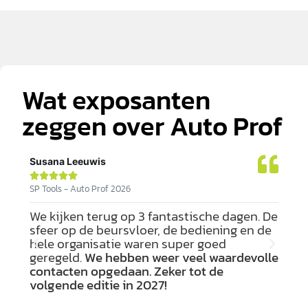
Wat exposanten
zeggen over Auto Prof
Susana Leeuwis
Nico







SP Tools - Auto Prof 2026
Stell
We kijken terug op 3 fantastische dagen. De
Vak
op
sfeer op de beursvloer, de bediening en de
weg
og
hele organisatie waren super goed
beu
 De
geregeld.
We hebben weer veel waardevolle
gez
 van
contacten opgedaan. Zeker tot de
div
.
volgende editie in 2027!