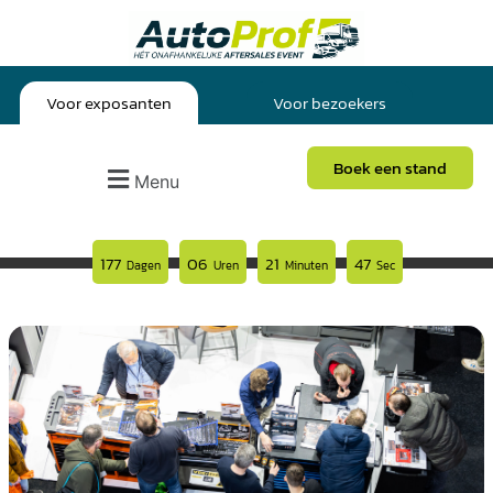
Voor exposanten
Voor bezoekers
Boek een stand
Menu
177
06
21
46
Dagen
Uren
Minuten
Sec