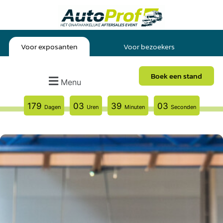
Voor exposanten
Voor bezoekers
Boek een stand
Menu
179
03
39
02
Dagen
Uren
Minuten
Seconden