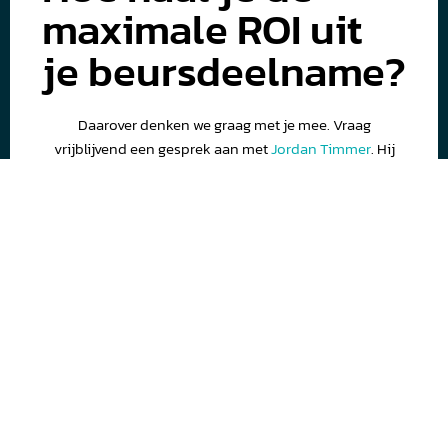
maximale ROI uit
je beursdeelname?
Daarover denken we graag met je mee. Vraag
vrijblijvend een gesprek aan met
Jordan Timmer
. Hij
adviseert je graag over welke locatie op de plattegrond,
type stand of extra promotie mogelijkheden het beste
aansluiten bij jullie beursdoelstellingen.
Ik wil een adviesgesprek