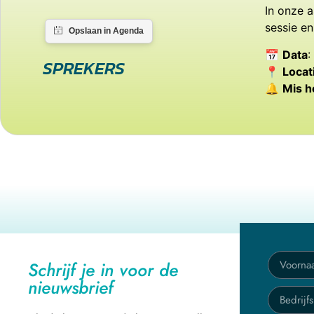
In onze 
sessie e
📅
Data
:
SPREKERS
📍
Locat
🔔
Mis h
Schrijf je in voor de
nieuwsbrief