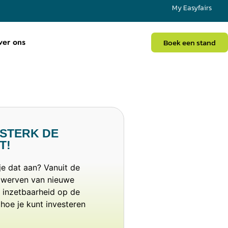
My Easyfairs
ver ons
Boek een stand
RSTERK DE
T!
 je dat aan? Vanuit de
t werven van nieuwe
e inzetbaarheid op de
 hoe je kunt investeren