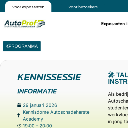
Voor exposanten
Voor bezoekers
Exposanten i
PROGRAMMA
KENNISSESSIE
🎤 TA
INST
INFORMATIE
Als bedri
Autoscha
29 januari 2026
studente
Kennisdome Autoschadeherstel
werkvloer
Academy
in jong t
19:00 - 20:00