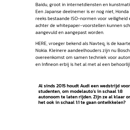
Baidu, groot in internetdiensten en kunstmatige
Een Japanse deelnemer is er nog niet, Honda 
reeks bestaande ISO-normen voor veiligheid e
achter de whitepaper-voorstellen kunnen scha
aangevuld en aangepast worden.
HERE, vroeger bekend als Navteq, is de kaa
Nokia. Kleinere aandeelhouders zijn nu Bosc
overeenkomst om samen techniek voor autonoo
en Infineon erbij is het al met al een behoorl
Al sinds 2015 houdt Audi een wedstrijd voor
studenten, om modelauto’s in schaal 1:8
autonoom te laten rijden. Zijn ze al klaar 
het ook in schaal 1:1 te gaan ontwikkelen?