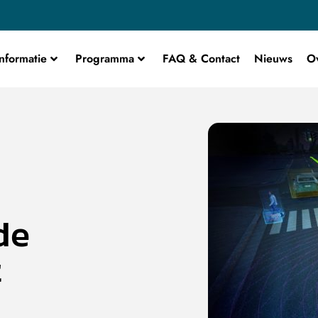
nformatie
Programma
FAQ & Contact
Nieuws
O
de
t