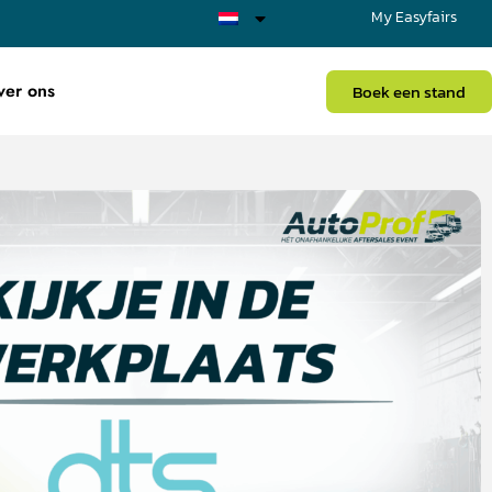
My Easyfairs
ver ons
Boek een stand