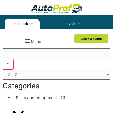
For exhibitors
For visitors
Book a stand
Menu
Filters
Categories
Parts and components
(1)