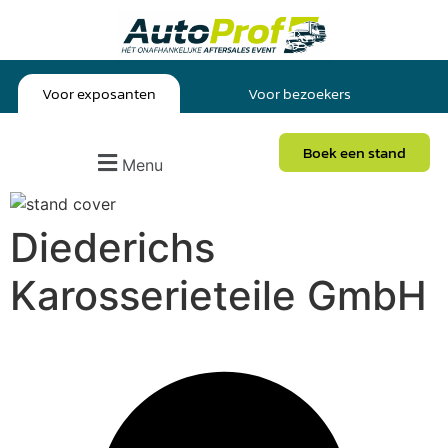
Voor exposanten
Voor bezoekers
Boek een stand
Menu
Diederichs
Karosserieteile GmbH