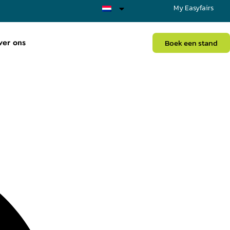
My Easyfairs
ver ons
Boek een stand