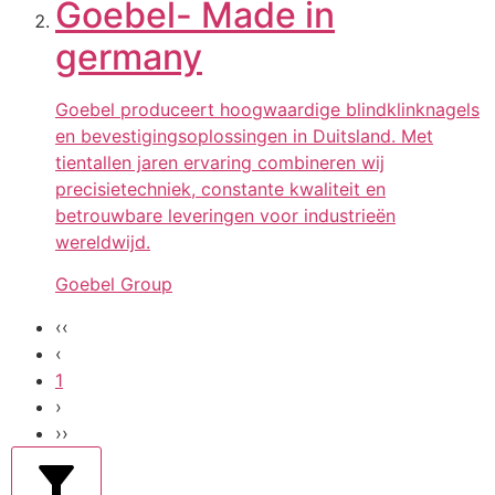
Goebel- Made in
germany
Goebel produceert hoogwaardige blindklinknagels
en bevestigingsoplossingen in Duitsland. Met
tientallen jaren ervaring combineren wij
precisietechniek, constante kwaliteit en
betrouwbare leveringen voor industrieën
wereldwijd.
Goebel Group
‹‹
‹
1
›
››