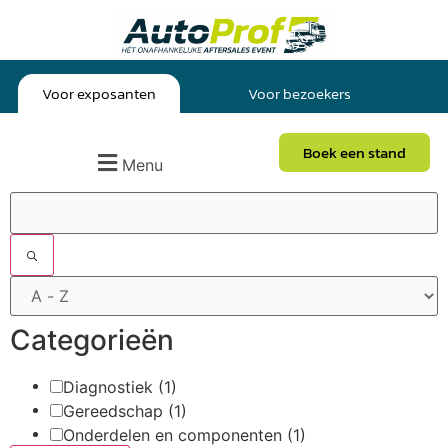
Voor exposanten
Voor bezoekers
Boek een stand
Menu
Filters
Categorieën
Diagnostiek
(1)
Gereedschap
(1)
Onderdelen en componenten
(1)