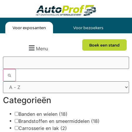
Voor exposanten
Voor bezoekers
Boek een stand
Menu
Filters
Categorieën
Banden en wielen
(18)
Brandstoffen en smeermiddelen
(18)
Carrosserie en lak
(2)