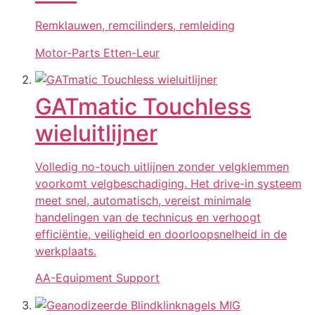
Remklauwen, remcilinders, remleiding
Motor-Parts Etten-Leur
GATmatic Touchless
wieluitlijner
Volledig no-touch uitlijnen zonder velgklemmen
voorkomt velgbeschadiging. Het drive-in systeem
meet snel, automatisch, vereist minimale
handelingen van de technicus en verhoogt
efficiëntie, veiligheid en doorloopsnelheid in de
werkplaats.
AA-Equipment Support