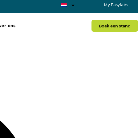
My Easyfairs
ver ons
Boek een stand