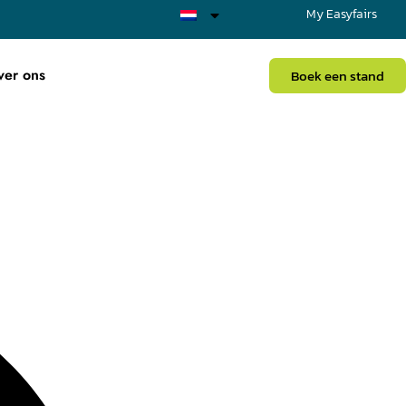
My Easyfairs
ver ons
Boek een stand