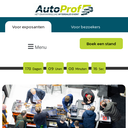
Voor exposanten
Voor bezoekers
Boek een stand
Menu
178
09
08
14
Dagen
Uren
Minuten
Sec