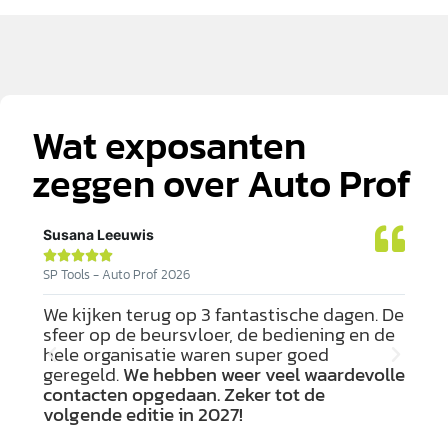
Wat exposanten
zeggen over Auto Prof
Susana Leeuwis
Nico







SP Tools - Auto Prof 2026
Stell
We kijken terug op 3 fantastische dagen. De
Vak
op
sfeer op de beursvloer, de bediening en de
weg
og
hele organisatie waren super goed
beu
 De
geregeld.
We hebben weer veel waardevolle
gez
 van
contacten opgedaan. Zeker tot de
div
.
volgende editie in 2027!