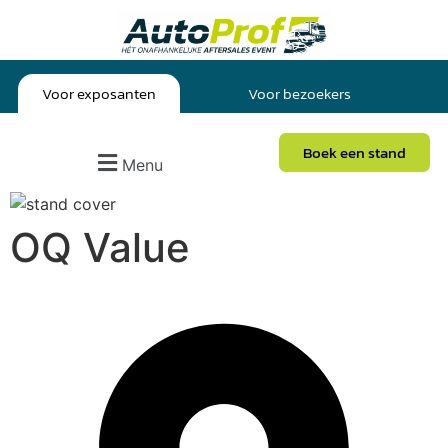
Voor exposanten
Voor bezoekers
Boek een stand
Menu
OQ Value