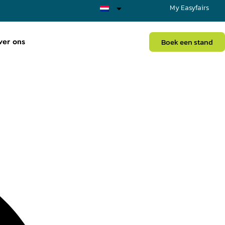
My Easyfairs
ver ons
Boek een stand