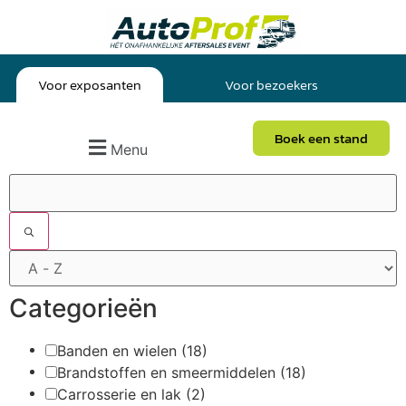
Voor exposanten
Voor bezoekers
Boek een stand
Menu
Filters
Categorieën
Banden en wielen
(18)
Brandstoffen en smeermiddelen
(18)
Carrosserie en lak
(2)