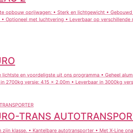
opbouw oprijwagen: • Sterk en lichtgewicht • Gebouwd uit
 Optioneel met luchtvering • Leverbaar op verschillende 
URO
lichtste en voordeligste uit ons programma • Geheel alum
 in 2700kg versie: 4,15 x 2,00m • Leverbaar in 3000kg vers
EURO-TRANS AUTOTRANSPOR
zijn klasse. • Kantelbare autotransporter • Met X-Line on