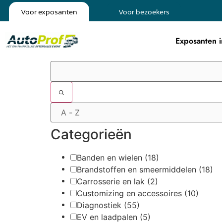
Voor exposanten
Voor bezoekers
Exposanten i
Filters
Categorieën
Banden en wielen
(18)
Brandstoffen en smeermiddelen
(18)
Carrosserie en lak
(2)
Customizing en accessoires
(10)
Diagnostiek
(55)
EV en laadpalen
(5)