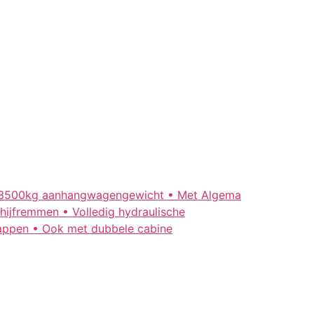
ot 3500kg aanhangwagengewicht • Met Algema
hijfremmen • Volledig hydraulische
happen • Ook met dubbele cabine