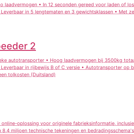
 laadvermogen • In 12 seconden gereed voor laden of loss
 • Leverbaar in 5 lengtematen en 3 gewichtsklassen • Met zee
eeder 2
ke autotransporter • Hoog laadvermogen bij 3500kg totaa
• Leverbaar in rijbewijs B of C versie • Autotransporter op 
een tolkosten (Duitsland)
online-oplossing voor originele fabrieksinformatie, inclu
 8,4 miljoen technische tekeningen en bedradingsschema's.