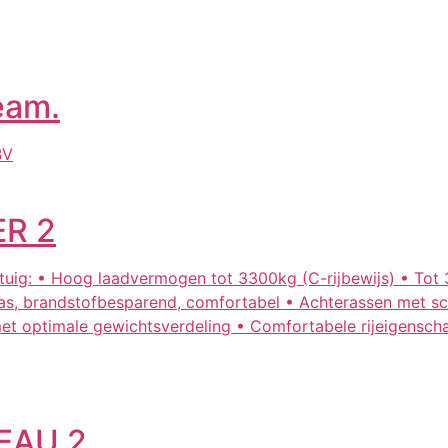
eam.
BV
R 2
rtuig: • Hoog laadvermogen tot 3300kg (C-rijbewijs) • T
ftas, brandstofbesparend, comfortabel • Achterassen met sc
met optimale gewichtsverdeling • Comfortabele rijeigensc
EAU 2