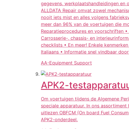
gegevens, werkplaatshandleidingen en on
ALLDATA Repair omvat zowel mechanische 
nooit iets mist en alles volgens fabrie
meer dan 96% van de voertuigen die mome
Reparatieprocedures en voorschriften • 
Carrosserie-, chassis- en interieurinfor
checklists • En meer! Enkele kenmerken
Italiaans • Informatie snel vindbaar do
AA-Equipment Support
APK2-testapparatu
Om voertuigen tijdens de Algemene Peri
speciale apparatuur. In ons assortimen
uitlezen OBFCM (On board Fuel Consumpt
APK2-onderdeel.