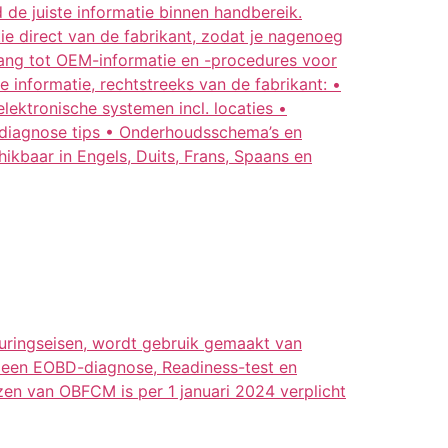
de juiste informatie binnen handbereik.
e direct van de fabrikant, zodat je nagenoeg
egang tot OEM-informatie en -procedures voor
 informatie, rechtstreeks van de fabrikant: •
lektronische systemen incl. locaties •
en diagnose tips • Onderhoudsschema’s en
kbaar in Engels, Duits, Frans, Spaans en
euringseisen, wordt gebruik gemaakt van
n een EOBD-diagnose, Readiness-test en
zen van OBFCM is per 1 januari 2024 verplicht