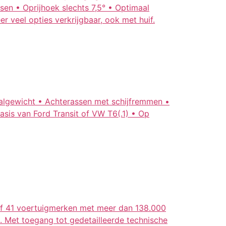
en • Oprijhoek slechts 7,5° • Optimaal
r veel opties verkrijgbaar, ook met huif.
lgewicht • Achterassen met schijfremmen •
basis van Ford Transit of VW T6(.1) • Op
sief 41 voertuigmerken met meer dan 138.000
 Met toegang tot gedetailleerde technische