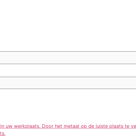
n uw werkplaats. Door het metaal op de juiste plaats te verh
ts.