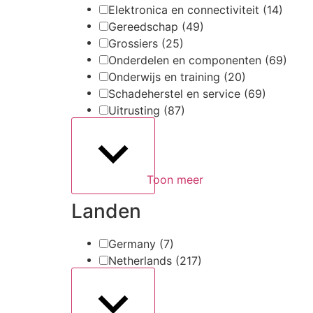
Elektronica en connectiviteit
(14)
Gereedschap
(49)
Grossiers
(25)
Onderdelen en componenten
(69)
Onderwijs en training
(20)
Schadeherstel en service
(69)
Uitrusting
(87)
Toon meer
Landen
Germany
(7)
Netherlands
(217)