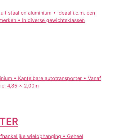
 staal en aluminium • Ideaal i.c.m. een
merken • In diverse gewichtsklassen
inium • Kantelbare autotransporter • Vanaf
ie: 4,85 x 2,00m
TER
afhankelijke wielophanging • Geheel