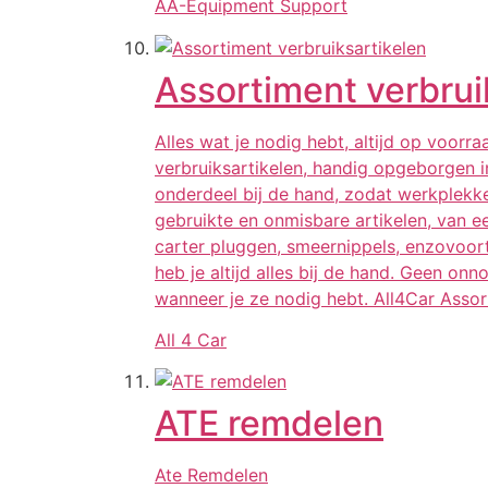
AA-Equipment Support
Assortiment verbrui
Alles wat je nodig hebt, altijd op voorr
verbruiksartikelen, handig opgeborgen in
onderdeel bij de hand, zodat werkplekke
gebruikte en onmisbare artikelen, van e
carter pluggen, smeernippels, enzovoort
heb je altijd alles bij de hand. Geen on
wanneer je ze nodig hebt. All4Car Asso
All 4 Car
ATE remdelen
Ate Remdelen