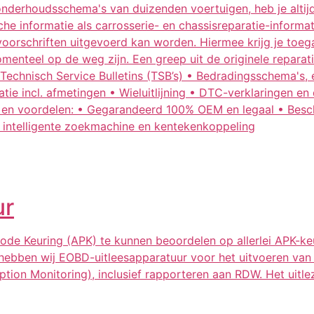
derhoudsschema's van duizenden voertuigen, heb je altijd 
informatie als carrosserie- en chassisreparatie-informati
ksvoorschriften uitgevoerd kan worden. Hiermee krijg je to
nteel op de weg zijn. Een greep uit de originele reparatie
Technisch Service Bulletins (TSB’s) • Bedradingsschema's, e
matie incl. afmetingen • Wieluitlijning • DTC-verklaringen 
 en voordelen: • Gegarandeerd 100% OEM en legaal • Beschi
or intelligente zoekmachine en kentekenkoppeling
ur
ode Keuring (APK) te kunnen beoordelen op allerlei APK-k
t hebben wij EOBD-uitleesapparatuur voor het uitvoeren va
ion Monitoring), inclusief rapporteren aan RDW. Het uitle