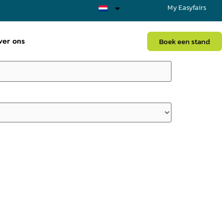
My Easyfairs
ver ons
Boek een stand