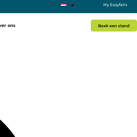
My Easyfairs
ver ons
Boek een stand