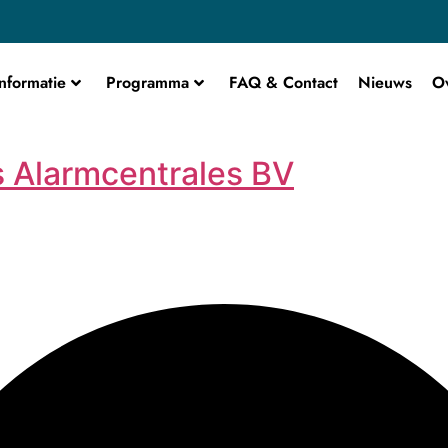
nformatie
Programma
FAQ & Contact
Nieuws
O
 Alarmcentrales BV