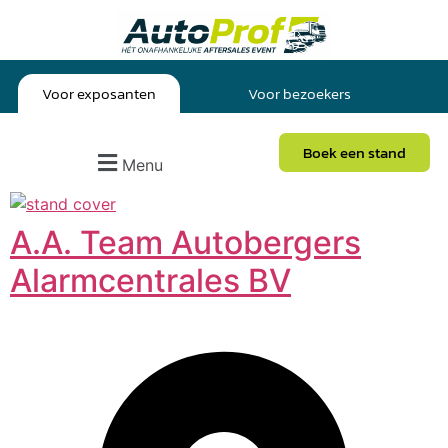
Voor exposanten
Voor bezoekers
Boek een stand
Menu
A.A. Team Autobergers
Alarmcentrales BV