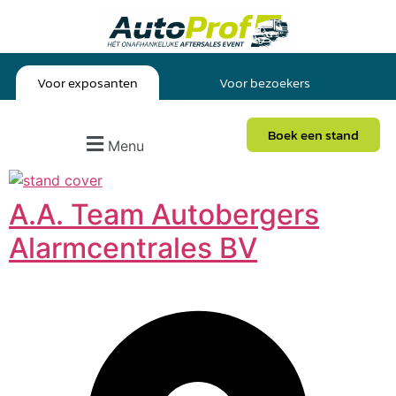
Voor exposanten
Voor bezoekers
Boek een stand
Menu
A.A. Team Autobergers
Alarmcentrales BV