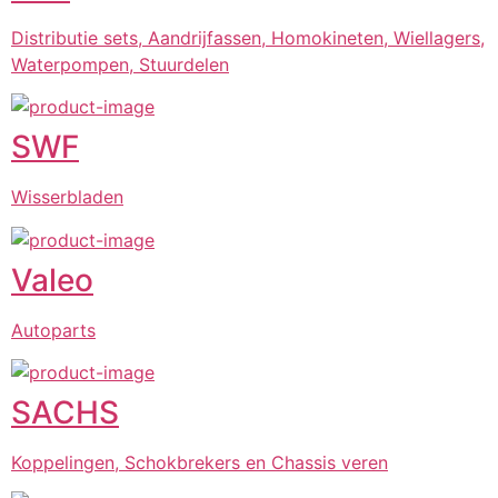
Distributie sets, Aandrijfassen, Homokineten, Wiellagers,
Waterpompen, Stuurdelen
SWF
Wisserbladen
Valeo
Autoparts
SACHS
Koppelingen, Schokbrekers en Chassis veren