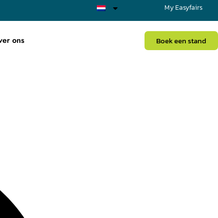
My Easyfairs
ver ons
Boek een stand