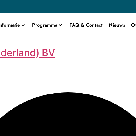
nformatie
Programma
FAQ & Contact
Nieuws
O
derland) BV